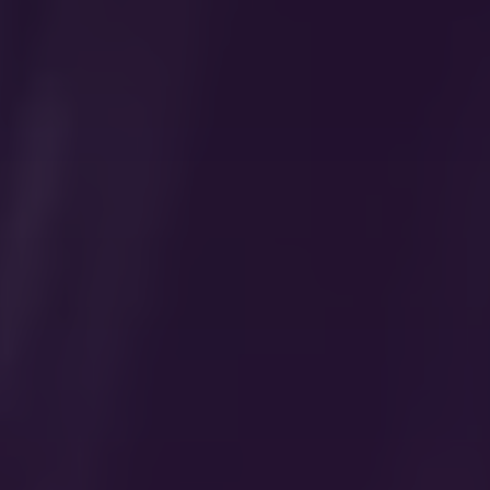
Attention !
Zone de baignade réservée
aux clients
Notre piscine est exclusivement accessible aux
clients séjournant à Heidestrand. Cela nous
permet de garantir calme, espace et confort à
ceux qui passent ici de vraies vacances.
04.04.2026
Journée Portes Ouvertes
Lire plus