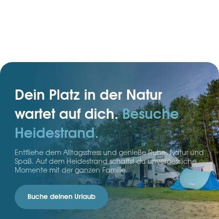
Bereichen – ideal für Zelt, Wohnwagen oder Wohnmobil.
Dein Platz in der Natur
wartet auf dich.
Besuche
Heidestrand.
Entfliehe dem Alltagsstress und genieße Ruhe, Natur und
Spaß. Auf dem Heidestrand schaffst du unvergessliche
Momente mit der ganzen Familie.
Buche deinen Urlaub