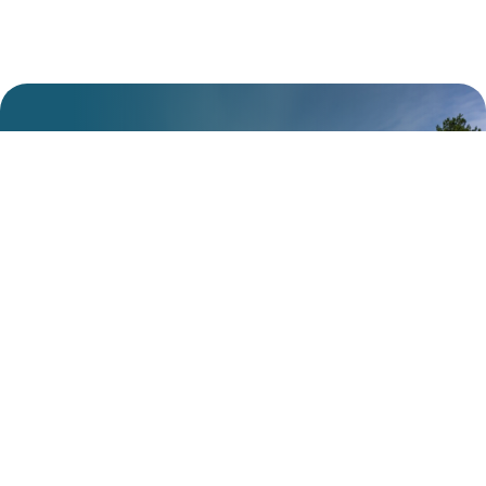
Je plekje in de natuur wacht
op je.
Bezoek Heidestrand.
Ontsnap aan de dagelijkse drukte en kom genieten van
rust, natuur en plezier. Op Heidestrand creëer je
onvergetelijke momenten met het hele gezin.
Boek je verblijf